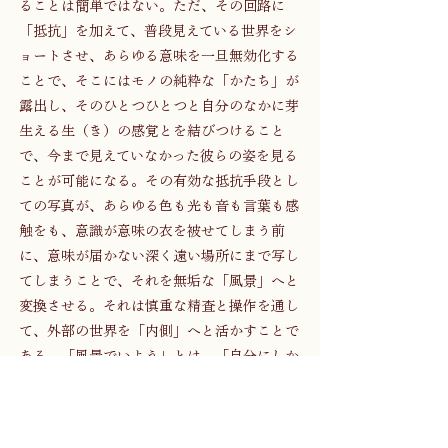
ることは簡単ではない。ただ、その回路に
「抵抗」を加えて、普段見えている世界をシ
ョートさせ、あらゆる意味を一旦無効化する
ことで、そこにはモノの純粋な「かたち」が
露出し、そのひとつひとつと自分のなかに芽
生える生（き）の感覚とを結びつけること
で、今まで見えていなかった彼らの姿を見る
ことが可能になる。その有効な抵抗手段とし
ての写真が、あらゆる色も光も音も言葉も感
触をも、意識が意味の衣を被せてしまう前
に、意味が届かない深く遠い場所にまで写し
てしまうことで、それを無垢な「風景」へと
変換させる。それは慎重な精査と操作を通し
て、外部の世界を「内側」へと活かすことで
ある。「風景でいよう」とは、「自分にしか
ない」時間と空間の再発見と、「自分ではな
い何か」に対する探求を止めないための、さ
さやかだが心強い囁きなのだ。