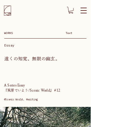
WORKS
Text
Essay
遠くの知覚、無限の幽玄。
A Series Essay
『風景でいよう/Scenic World』 #12
#Scenic World, #writing