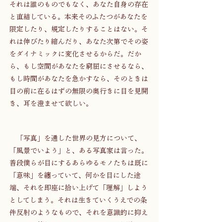
それは誰のものでもなく、あなた自身の存在
と直結している。本来そのふたつがあなたを
限定したり、規定したりすることはない。そ
れは伸びたり縮んだり、あなた次第でその姿
をダイナミックに変化させるからだ。だか
ら、もし空間があなたを窮屈にさせるなら、
もし時間があなたを急かすなら、そのときは
目の前に在るはずの無限の奥行きに目を見開
き、耳を澄ませて欲しい。
　「写真」を通した世界の見方について、
「風景でいよう」と、ある写真家は言った。
普段僕らが目にするあらゆるモノたちは既に
「意味」を纏っていて、何かを目にした途
端、それを即座に拾い上げて「理解」しよう
としてしまう。それは生きていくうえでの条
件反射のようなもので、それを意識的に抑え