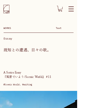
WORKS
Text
Essay
既知との遭遇、日々の歌。
A Series Essay
『風景でいよう/Scenic World』 #11
#Scenic World, #writing