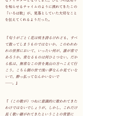
なフィルターとなってきた。ひとつの区切り
を知らせるチャイムのように流れてきたこの
「いろは歌」が、見落としていた大切なこと
を伝えてくれるようだった。 
『
匂うがごとく花は咲き誇るけれども、すべ
て散ってしまうものではないか。このわれわ
れの世界において、いったい何が、誰が常で
あろうか。常なるものは何ひとつない。だか
ら私は、無常なこの世を奥山の方へこえて行
こう。こちら側の世で浅い夢なんか見ていな
いで、酔っ払ってなんかいないで
──。
』　 　
『
（この歌が）つねに意識的に歌われてきた
わけではないでしょうが、しかし、これだけ
長く歌い継がれてきたということの背景に