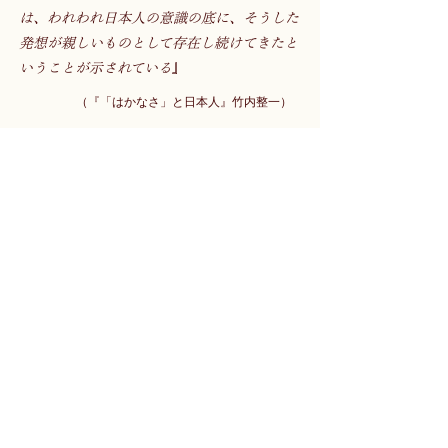
は、われわれ日本人の意識の底に、そうした
発想が親しいものとして存在し続けてきたと
いうことが示されている
』 
（『「はかなさ」と日本人』竹内整一） 
日本人の誰しもが一度は覚えるこの歌こそ
が、日本人の「意識の底」となっていて、自
分のなかに溜め込んできた「日本らしさ」と
いう風景にも、ここで歌われている感覚が確
かに通奏低音のごとく響いていた。 　
「いろは歌」を細かくどのように解釈するか
は人それぞれであり、それは依然として美し
い日本語の多様性と奥深さを示すための最良
のテキストという存在でもある。ただ人が持
っている感性の根元には、この歌のように予