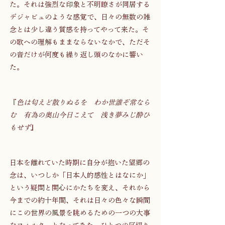
た。それは強烈な印象と不明瞭さが同居する
デジャビュのような感覚で、日々の無数の雑
念とは少し違う質感を持ってやって来た。そ
の歌への理解もままならないなかで、ただそ
の音だけが何度も繰り返し頭のなかに響い
た。 
『
色は匂えど散りぬるを　わか世誰ぞ常なら
む　有為の奥山今日こえて　浅き夢みじ酔ひ
もせず
』 
日本を離れていた時期に自分が抱いた望郷の
念は、いつしか「日本人的感性とはなにか」
という疑問と関心にかたちを変え、それから
今までの約十年間、それは日々の色々な瞬間
にこの世界の風景を眺めるための一つの大事