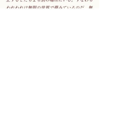
われわれは無限の世界で夢みているのだ。無
限性は静止した人間の運動である。
』 
（『空間の詩学』ガストン・バシュラール） 
　スクラップブックの魅力であるその断面
は、貼り付けられた切り抜きやオブジェクト
によって―子を孕んだ女性の腹部のように―
膨れあがり、神秘的な姿を晒し出す。それは
一所に佇む「静止した人間」だけが行き来す
ることの出来る、無限の洞窟のなかで見出し
た幾千もの風景が降り積もった堆積であると
同時に、ひとりの人間が抱える無限性を秘め
ておくための隠れ蓑でもあるのだ。しかし、
それが他者にとってもやはり魅力的なのは、
それが本として常に誰に対しても開かれた存
在であり、我々が自らの無限性から他者の無