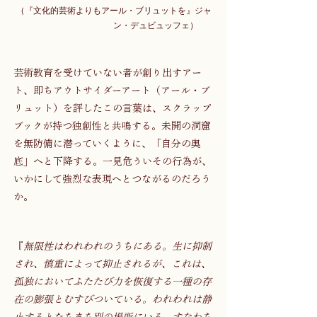
（『文化的芸術よりもアール・ブリュットを』ジャ
ン・デュビュッフェ） 　
芸術教育を受けていない者が創り出すアー
ト、即ちアウトサイダーアート（アール・ブ
リュット）を評したこの言葉は、スクラップ
ブックが持つ独創性と共鳴する。未開の洞窟
を無防備に潜っていくように、「自分の奥
底」へと下降する。一見危ういその行為が、
いかにして強烈な表現へとつながるのだろう
か。 
『
無限性はわれわれのうちにある。生に抑制
され、慎重によって抑止されるが、これは、
孤独においてふたたび力を恢復する一種の存
在の膨張とむすびついている。われわれは静
止するとたちまち別の場所にいる。すなわち