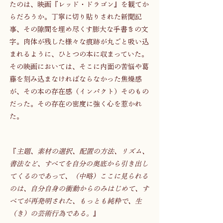
たのは、映画『レッド・ドラゴン』を観てか
らだろうか。丁寧に切り貼りされた新聞記
事、その隙間を埋め尽くす膨大な手書きの文
字。肉体が残した様々な痕跡が丸ごと吸い込
まれるように、ひとつの本に収まっていた。
その映画においては、そこに内面の苦悩や葛
藤を刻み込まなければならなかった焦燥感
が、その本の存在感（インパクト）そのもの
だった。その存在の密度に強く心を惹かれ
た。
『
主題、素材の選択、配置の方法、リズム、
書法など、すべてを自分の奥底から引き出し
てくるのであって、（中略）ここに見られる
のは、自分自身の衝動からのみはじめて、す
べてが再発明された、もっとも純粋で、生
（き）の芸術行為である。
』 