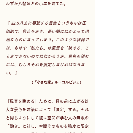
わずか八帖ほどの小屋を建てた。 
『 
四方八方に蔓延する景色というものは圧
倒的で、焦点をかき、長い間にはかえって退
屈なものになってしまう。このような状況で
は、もはや〝私たち〟は風景を〝眺める〟こ
とができないのではなかろうか。景色を望む
には、むしろそれを限定しなければならな
い。
 』
 （『小さな家』ル・コルビジェ） 　
「風景を眺める」ために、目の前に広がる雄
大な景色を建築によって「限定」する。それ
と同じようにして彼は空間が孕む人の無限の
〝動き〟に対し、空間そのものを強度に限定