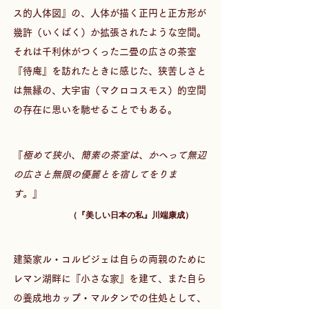
ス的人体図』の、人体が描く正円と正方形が
幾許（いくばく）か拡張されたような空間。
それは千利休がつくった二畳の広さの茶室
『待庵』を訪れたときに感じた、狭苦しさと
は無縁の、大宇宙（マクロコスモス）的空間
の存在に思いを馳せることでもある。
『
極めて狭小、簡素の茶室は、かへって無辺
の広さと無限の優麗とを宿してをりま
す。
』 
（『美しい日本の私』川端康成） 　
建築家ル・コルビジェは自らの両親のために
レマン湖畔に『小さな家』を建て、また自ら
の養成地カップ・マルタンでの住処として、