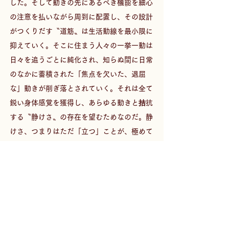
した。そして動きの先にあるべき機能を細心
の注意を払いながら周到に配置し、その設計
がつくりだす〝道筋〟は生活動線を最小限に
抑えていく。そこに住まう人々の一挙一動は
日々を追うごとに純化され、知らぬ間に日常
のなかに蓄積された「焦点を欠いた、退屈
な」動きが削ぎ落とされていく。それは全て
鋭い身体感覚を獲得し、あらゆる動きと拮抗
する〝静けさ〟の存在を望むためなのだ。静
けさ、つまりはただ「立つ」ことが、極めて
繊細な所作だということの発見である。 
『
立った人間の前後左右上下といったあらゆ
る方向から目に見えない力で無限に引っぱら
れていてその力の均衡の中に立つ――。これ
がカマエである。逆にいえば、前後左右上下