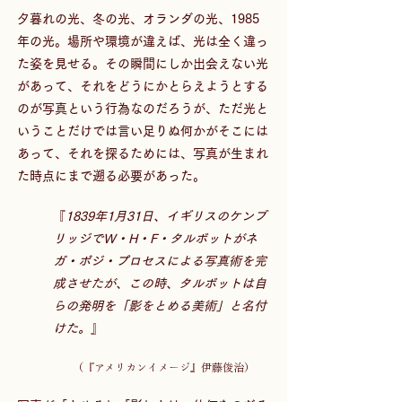
夕暮れの光、冬の光、オランダの光、1985
年の光。場所や環境が違えば、光は全く違っ
た姿を見せる。その瞬間にしか出会えない光
があって、それをどうにかとらえようとする
のが写真という行為なのだろうが、ただ光と
いうことだけでは言い足りぬ何かがそこには
あって、それを探るためには、写真が生まれ
た時点にまで遡る必要があった。 
『
1839年1月31日、イギリスのケンブ
リッジでW・H・F・タルボットがネ
ガ・ポジ・プロセスによる写真術を完
成させたが、この時、タルボットは自
らの発明を「影をとめる美術」と名付
けた。
』 
（『アメリカンイメージ』伊藤俊治） 　