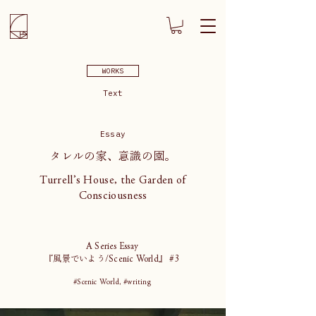
WORKS
Text
Essay
タレルの家、意識の園。
Turrell’s House, the Garden of
Consciousness
A Series Essay
『風景でいよう/Scenic World』 #3
#Scenic World, #writing