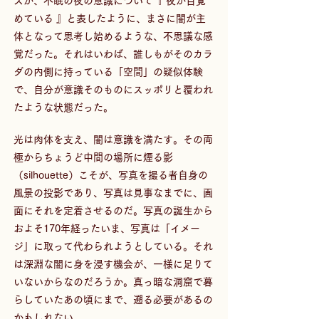
スが、不眠の夜の意識について『 夜が目覚
めている 』と表したように、まさに闇が主
体となって思考し始めるような、不思議な感
覚だった。それはいわば、誰しもがそのカラ
ダの内側に持っている「空間」の疑似体験
で、自分が意識そのものにスッポリと覆われ
たような状態だった。 
光は肉体を支え、闇は意識を満たす。その両
極からちょうど中間の場所に煙る影
（silhouette）こそが、写真を撮る者自身の
風景の投影であり、写真は見事なまでに、画
面にそれを定着させるのだ。写真の誕生から
およそ170年経ったいま、写真は「イメー
ジ」に取って代わられようとしている。それ
は深淵な闇に身を浸す機会が、一様に足りて
いないからなのだろうか。真っ暗な洞窟で暮
らしていたあの頃にまで、遡る必要があるの
かもしれない。 