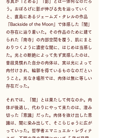
写真が「とめる」「影」とは一体何なのだろ
う。おぼろげに影が伸びる先を辿っていく
と、直島にあるジェームズ・タレルの作品
『Backside of the Moon』で体感した「闇」
の存在に辿り着いた。その作品のために建て
られた「南寺」の内部空間を覆う、肌にまと
わりつくように濃密な闇に、はじめは当惑し
た。光との断絶によって先ず実感したのは、
普段見慣れた自分の肉体は、実は光によって
肉付けされ、輪郭を得ているものなのだとい
うこと。光なき場所では、肉体は無に等しい
存在だった。
それでは、「闇」とは果たして何なのか。肉
体が後退し、代わりにやって来たのは、澄み
切った「意識」だった。肉体を抜け出した意
識は、闇に染み出して、そこらじゅうに広が
っていった。哲学者エマニュエル・レヴィナ