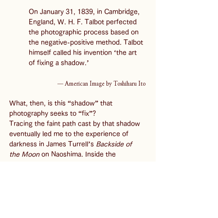
On January 31, 1839, in Cambridge, 
England, W. H. F. Talbot perfected 
the photographic process based on 
the negative-positive method. Talbot 
himself called his invention ‘the art 
of fixing a shadow.’
— American Image by Toshiharu Ito
What, then, is this “shadow” that 
photography seeks to “fix”? 
Tracing the faint path cast by that shadow 
eventually led me to the experience of 
darkness in James Turrell’s 
Backside of 
the Moon
 on Naoshima. Inside the 
Minamidera
 building, constructed 
specifically for the work, I was initially 
disoriented by the dense darkness that 
seemed to cling to my skin. What I first 
realized, through this complete severance 
from light, was that the body I knew so 