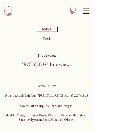
WORKS
Text
Interview
"POLYLOG" Interviews
2025.08.22
For the exhibition "POLYLOG"(2025.8.22-9.22)
Cover drawing by Yusuke Nagai
#Hideki Makiguchi, #Jon Koko, #Wataru Myosyu, #Masafumi
Sanai, #Hyoweon Baek, #Kazuaki Ohashi