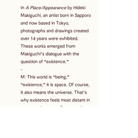
In 
A Place/Appearance
 by Hideki 
Makiguchi, an artist born in Sapporo 
and now based in Tokyo, 
photographs and drawings created 
over 14 years were exhibited. 
These works emerged from 
Makiguchi’s dialogue with the 
question of “existence.”
-
M: This world is “being,” 
“existence,” it is space. Of course, 
it also means the universe. That’s 
why existence feels most distant in 
our consciousness. Everyone lives 
immersed in it, so it’s too ordinary 
to objectify. It’s more like being 
“enveloped” than being “in front of 