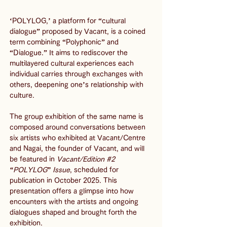
‘POLYLOG,’ a platform for “cultural 
dialogue” proposed by Vacant, is a coined 
term combining “Polyphonic” and 
“Dialogue.” It aims to rediscover the 
multilayered cultural experiences each 
individual carries through exchanges with 
others, deepening one’s relationship with 
culture. 
The group exhibition of the same name is 
composed around conversations between 
six artists who exhibited at Vacant/Centre 
and Nagai, the founder of Vacant, and will 
be featured in 
Vacant/Edition #2 
“POLYLOG” Issue
, scheduled for 
publication in October 2025. This 
presentation offers a glimpse into how 
encounters with the artists and ongoing 
dialogues shaped and brought forth the 
exhibition.