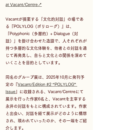
at Vacant/Centre↗
Vacantが提案する「文化的対話」の場であ
る『POLYLOG（ポリローグ）』は、
「Polyphonic（多層的）+ Dialogue（対
話）」を掛け合わせた造語で、人それぞれが
持つ多層的な文化体験を、他者との対話を通
じて再発見し、自らと文化との関係を深めて
いくことを目的としています。 
同名のグループ展は、2025年10月に発刊予
定の『
Vacant/Edition #2 “POLYLOG” 
Issue
』に収録される、Vacant/Centreにて
展示を行った作家6名と、Vacantを主宰する
永井の対話をもとに構成されています。作家
と出会い、対話を経て展示がどのように構想
され、現われていったのか、その一端をご紹
介します。