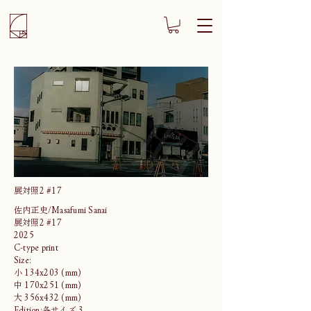
展対照2 #17
佐内正史/Masafumi Sanai
展対照2 #17
2025
C-type print
Size:
小 134x203 (mm)
中 170x251 (mm)
大 356x432 (mm)
Edition:各サイズ 3