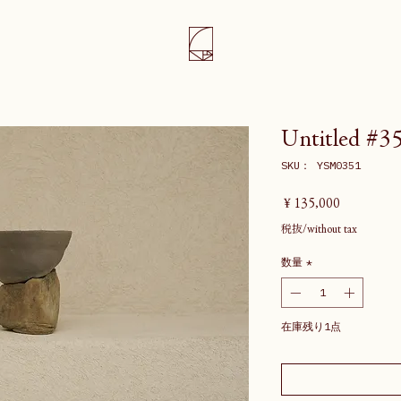
Untitled #3
SKU： YSM0351
価
￥135,000
格
税抜/without tax
数量
*
在庫残り1点