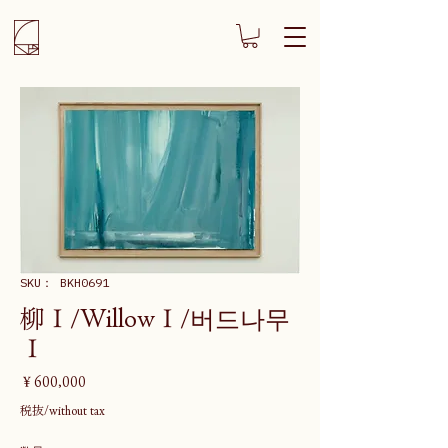
SKU： BKH0691
柳Ⅰ/WillowⅠ/버드나무
Ⅰ
価
￥600,000
格
税抜/without tax