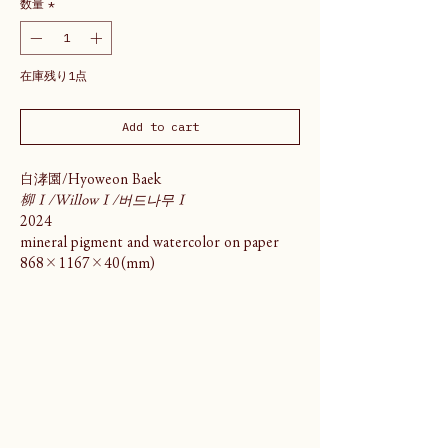
数量
*
在庫残り1点
Add to cart
白涍園/Hyoweon Baek
柳Ⅰ/WillowⅠ/버드나무Ⅰ
2024
mineral pigment and watercolor on paper
868×1167×40(mm)