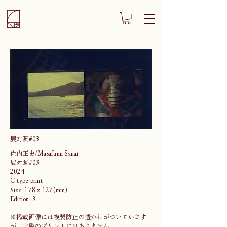
展対照#03
佐内正史/Masafumi Sanai
展対照#03
2024
C-type print
Size: 178 x 127(mm)
Edition: 3
※掲載画像には複製防止の透かしがついています
が、実際のプリントにはありません。