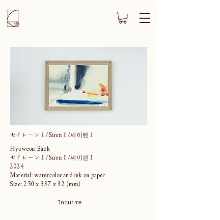
セイレーンⅠ/SirenⅠ/세이렌Ⅰ
Hyoweon Baek
セイレーンⅠ/SirenⅠ/세이렌Ⅰ
2024
Material: watercolor and ink on paper
Size: 250 x 337 x 32 (mm)
Inquire