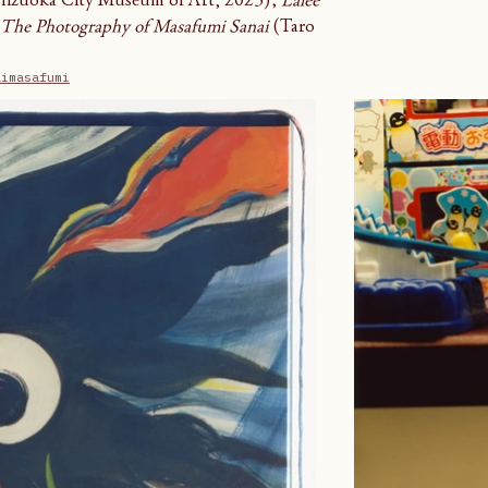
hizuoka City Museum of Art, 2023); 
Lalée
 The Photography of Masafumi Sanai
 (Taro 
aimasafumi