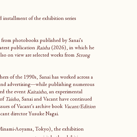
installment of the exhibition series 
ks from photobooks published by Sanai’s 
latest publication 
Raisha
 (2026), in which he 
so on view are selected works from 
Strong 
ers of the 1990s, Sanai has worked across a 
and advertising—while publishing numerous 
d the event 
Kaitaisho
, an experimental 
of 
Taisho
, Sanai and Vacant have continued 
ssues of Vacant’s archive book 
Vacant/Edition
cant director Yusuke Nagai.
nami-Aoyama, Tokyo), the exhibition 