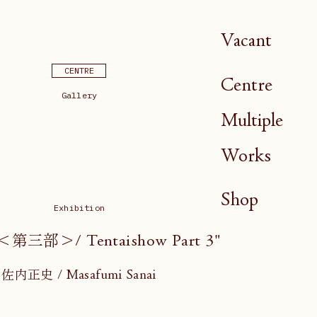
Vacant
CENTRE
Centre
Gallery
Multiple
Works
Shop
Exhibition
第三部＞/ Tentaishow Part 3"
佐内正史 / Masafumi Sanai