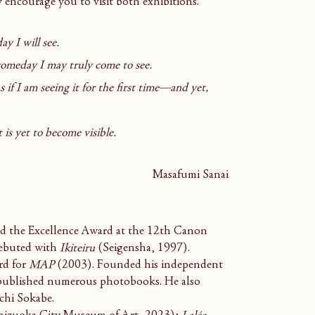
 encourage you to visit both exhibitions.
ay I will see.
 someday I may truly come to see.
s if I am seeing it for the first time—and yet, 
is yet to become visible.
Masafumi Sanai
ed the Excellence Award at the 12th Canon 
buted with 
Ikiteiru
 (Seigensha, 1997). 
d for 
MAP
 (2003). Founded his independent 
 published numerous photobooks. He also 
ichi Sokabe.