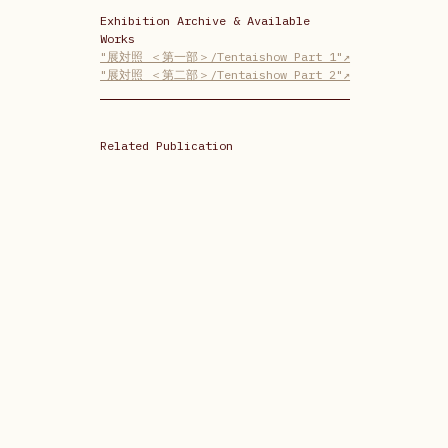
Exhibition Archive & Available 
Works
"展対照 ＜第一部＞/Tentaishow Part 1"↗
"展対照 ＜第二部＞/Tentaishow Part 2"↗
Related Publication