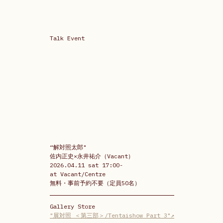
Talk Event
“解対照太郎" 
佐内正史×永井祐介（Vacant） 
2026.04.11 sat 17:00- 
at Vacant/Centre 
無料・事前予約不要（定員50名）
Gallery Store
"展対照 ＜第三部＞/Tentaishow Part 3"↗