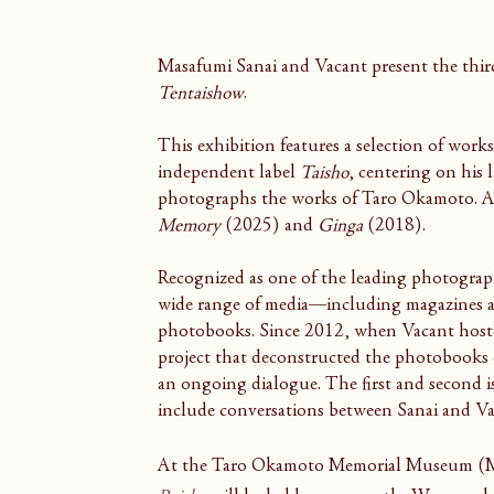
Masafumi Sanai and Vacant present the third 
Tentaishow
.
This exhibition features a selection of wor
independent label 
Taisho
, centering on his 
photographs the works of Taro Okamoto. Al
Memory
 (2025) and 
Ginga
 (2018).
Recognized as one of the leading photograph
wide range of media—including magazines 
photobooks. Since 2012, when Vacant hoste
project that deconstructed the photobooks 
an ongoing dialogue. The first and second i
include conversations between Sanai and Va
At the Taro Okamoto Memorial Museum (Mi