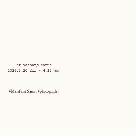
at Vacant/Centre
2026.3.20 fri - 4.13 mon
#Masafumi Sanai, #photography