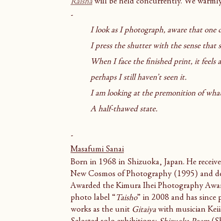
Raisha
 will be held concurrently. We warmly
-
I look as I photograph, aware that one d
I press the shutter with the sense that
When I face the finished print, it feels a
perhaps I still haven’t seen it.
I am looking at the premonition of what 
A half-thawed state.
-
Masafumi Sanai
Born in 1968 in Shizuoka, Japan. He receiv
New Cosmos of Photography (1995) and de
Awarded the Kimura Ihei Photography Awar
photo label “
Taisho
” in 2008 and has since
works as the unit 
Gitaiya
 with musician Kei