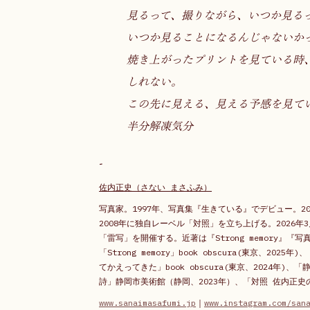
見るって、撮りながら、いつか見る
いつか見ることになるんじゃないか
焼き上がったプリントを見ている時
しれない。
この先に見える、見える予感を見て
半分解凍気分
-
佐内正史（さない まさふみ）
写真家。1997年、写真集『生きている』でデビュー。20
2008年に独自レーベル「対照」を立ち上げる。2026
「雷写」を開催する。近著は『Strong memory』
「Strong memory」book obscura(東京、20
てかえってきた」book obscura(東京、2024年
詩」静岡市美術館（静岡、2023年）、「対照 佐内正史
www.sanaimasafumi.jp
｜
www.instagram.com/san