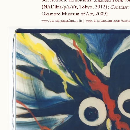
Selected solo exhibitions: 
Shizuoka Poem
 (S
(NADiff a/p/a/r/t, Tokyo, 2012); 
Contrast:
Okamoto Museum of Art, 2009).
www.sanaimasafumi.jp
｜
www.instagram.com/san