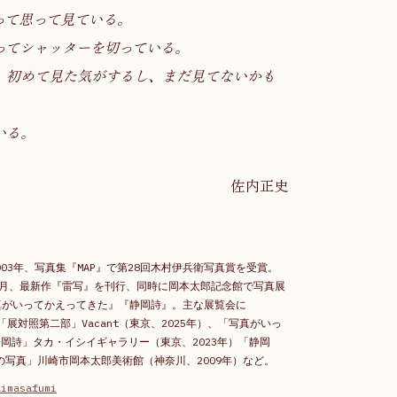
って思って見ている。
ってシャッターを切っている。
、初めて見た気がするし、まだ見てないかも
いる。
佐内正史
03年、写真集『MAP』で第28回木村伊兵衛写真賞を受賞。
年3月、最新作『雷写』を刊行、同時に岡本太郎記念館で写真展
『写真がいってかえってきた』『静岡詩』。主な展覧会に
25年)、「展対照第二部」Vacant（東京、2025年）、「写真がいっ
)、「静岡詩」タカ・イシイギャラリー（東京、2023年）「静岡
の写真」川崎市岡本太郎美術館（神奈川、2009年）など。
aimasafumi