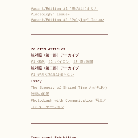
Vacant/Edition #1 "場のはじまり/ 
Placeology" Issue↗
Vacant/Edition #2 "Polylog" Issue↗
Related Articles
解対照〈第一部〉アーカイブ
#1 偶然
#2 パイロン
#3 影/隙間
解対照〈第二部〉アーカイブ
#1 好きな写真は撮らない
Essay
The Scenery of Shared Time わかちあう
時間の風景
Photograph with Communication 写真と
コミュニケーション
Concurrent Exhibition