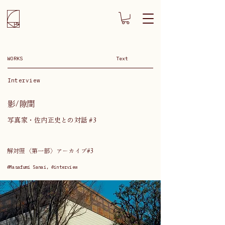
WORKS
Text
Interview
影/隙間
写真家・佐内正史との対話 #3
解対照〈第一部〉アーカイブ#3
#Masafumi Sanai, #interview