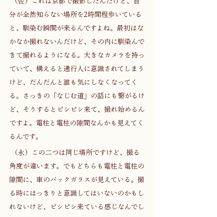
 （佐）これは京都で撮影したんだけど、自
分が全然知らない場所を2時間程歩いている
と、馴染む瞬間が来るんですよね。最初はな
かなか撮れないんだけど、その内に馴染んで
きて撮れるようになる。大きなカメラを持っ
ていて、構えると通行人に意識されてしまう
けど、だんだんと誰も気にしなくなってく
る。さっきの「なじむ道」の話にも繋がるけ
ど、そうするとピシピシ来て、撮れ始めるん
ですよ。電柱と電柱の隙間なんかも見えてく
るんです。 
 （永）この二つは同じ場所ですけど、撮る
角度が違います。でもどちらも電柱と電柱の
隙間に、車のバックガラスが見えている。撮
る時にはっきりと意識してはいないのかもし
れないけど、ピシピシ来ている感じなんでし