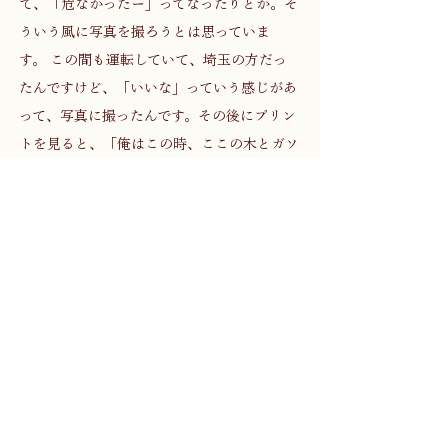
て、「危なかったー」ってなったりとか。そ
ういう風に写真を撮ろうとは思っていま
す。 この間も運転していて、埼玉の方だっ
たんですけど、「いいな」っていう感じがあ
って、写真に撮ったんです。その後にプリン
トを見ると、「俺はこの時、ここの木とガソ
リンスタンドの感じ、それから右に分かれる
道に触れたんだな」って具体的に分かってく
る。そういうのが写真の良いところかな。今
の隙間の話もそうだけど、意識はなくなって
撮ってるわけですよ。ぼんやりして、なんか
疲れて。でも後から見ると「俺はここにピシ
ピシきてたんだ」って具体的にわかるんだよ
ね、 
 （永） そういった、写真を後から見ること
の効能に気が付いたのは最近だと仰っていま