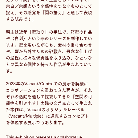
余白／余韻という関係性をつなぐものとして
捉え、その感覚を「間の据え」と題して表現
する試みです。
明主は近年「型取り」の手法で、箱型の作品
や〈白刻〉という器のシリーズを制作してい
ます。型を用いながらも、素材の掛け合わせ
や、型から外すための砂敷き、丹念な仕上げ
の過程に様々な偶発性を取り込み、ひとつひ
とつ異なる個性を持った作品が生まれていま
す。
2023年のVacant/Centreでの展示を契機に
コラボレーションを重ねてきた両者が、それ
ぞれの活動を通して探求してきた「空間の可
能性を引き出す」実践の交差点として生まれ
た本作は、Vacantのオリジナルレーベル
〈Vacant/Multiple〉に通底するコンセプト
を体現する展示でもあります。
This exhibition presents a collaborative 