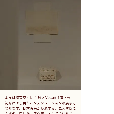
本展は陶芸家・明主 航とVacant主宰・永井
祐介による共作インスタレーションの展示と
なります。日本古来から通ずる、見えず聞こ
えずの「間」を、無や空虚としてではなく、