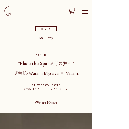
CENTRE
Gallery
Exhibition
"Place the Space/間の据え"
明主航/Wataru Myosyu × Vacant
at Vacant/Centre
2025.10.17
fri - 11.3 mon
#Wataru Myosyu