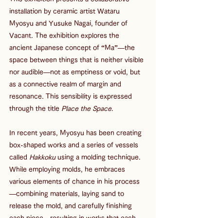
installation by ceramic artist Wataru 
Myosyu and Yusuke Nagai, founder of 
Vacant. The exhibition explores the 
ancient Japanese concept of “Ma”—the 
space between things that is neither visible 
nor audible—not as emptiness or void, but 
as a connective realm of margin and 
resonance. This sensibility is expressed 
through the title 
Place the Space
.
In recent years, Myosyu has been creating 
box-shaped works and a series of vessels 
called 
Hakkoku
 using a molding technique. 
While employing molds, he embraces 
various elements of chance in his process
—combining materials, laying sand to 
release the mold, and carefully finishing 
each piece—resulting in works that each 