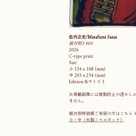
佐内正史/Masafumi Sanai
展対照3 #03
2026
C-type print
Size:
小 134 x 168 (mm)
中 203 x 254 (mm)
Edition:各サイズ 3
※掲載画像には複製防止の透かし
ません。
展対照特装額ご希望の方はこちら 
小・中（木製 / ペルポック）