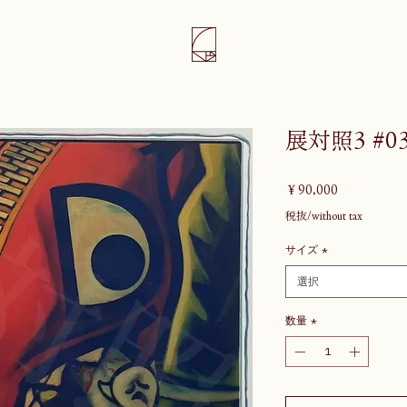
展対照3 #0
価
￥90,000
格
税抜/without tax
サイズ
*
選択
数量
*