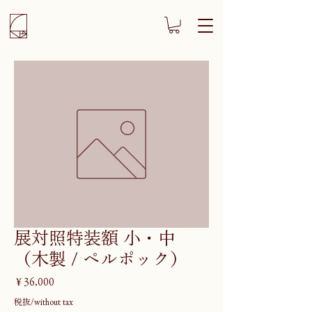
展対照特装額 小・中
（木製 / ペルポック）
価
￥36,000
格
税抜/without tax