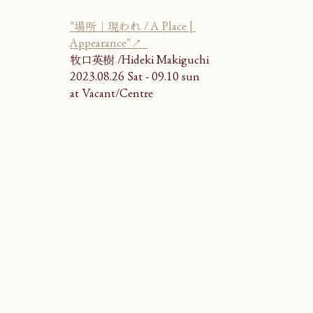
"場所｜現われ / A Place | 
Appearance"↗  
牧口英樹 /Hideki Makiguchi 
2023.08.26 Sat - 09.10 sun 
at Vacant/Centre