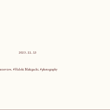
2023.11.13
interview, #Hideki Makiguchi, #photography