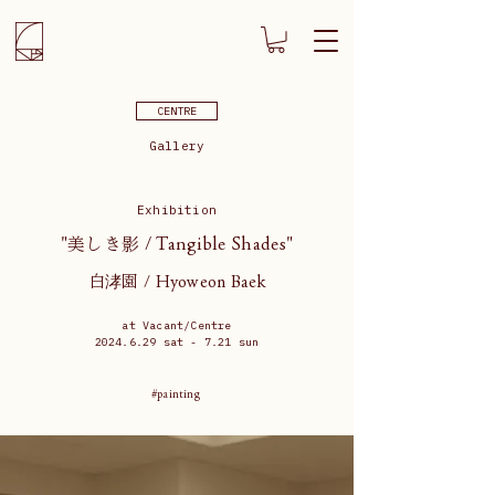
CENTRE
Gallery
Exhibition
"美しき影 / Tangible Shades"
白涍園 / Hyoweon Baek
at Vacant/Centre
2024.6.29
sat - 7.21 sun
#painting