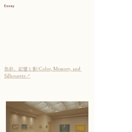
Essay
色彩、記憶と影/Color, Memory, and 
Silhouette↗