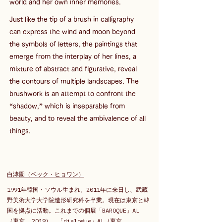
world and her own inner memories.
Just like the tip of a brush in calligraphy 
can express the wind and moon beyond 
the symbols of letters, the paintings that 
emerge from the interplay of her lines, a 
mixture of abstract and figurative, reveal 
the contours of multiple landscapes. The 
brushwork is an attempt to confront the 
“shadow,” which is inseparable from 
beauty, and to reveal the ambivalence of all 
things.
白涍園（ベック・ヒョワン）
1991年韓国・ソウル生まれ。2011年に来日し、武蔵
野美術大学大学院造形研究科を卒業。現在は東京と韓
国を拠点に活動。これまでの個展「BAROQUE」AL 
（東京, 2019）、「dialogue」AL（東京, 