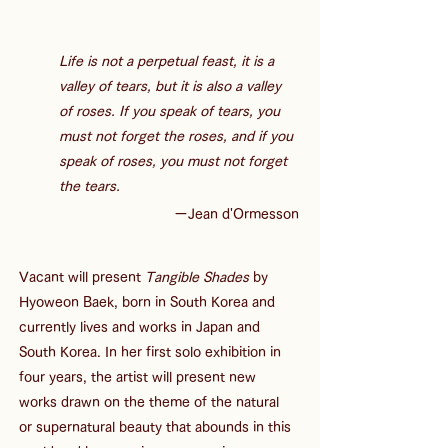
Life is not a perpetual feast, it is a 
valley of tears, but it is also a valley 
of roses. If you speak of tears, you 
must not forget the roses, and if you 
speak of roses, you must not forget 
the tears.
ーJean d'Ormesson
Vacant will present 
Tangible Shades
 by 
Hyoweon Baek, born in South Korea and 
currently lives and works in Japan and 
South Korea. In her first solo exhibition in 
four years, the artist will present new 
works drawn on the theme of the natural 
or supernatural beauty that abounds in this 