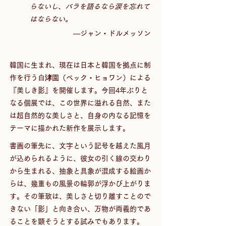
らないし、バラを語るなら涙を忘れて
はならない。　
―ジャン・ドルメッソン
韓国に生まれ、現在は日本と韓国を拠点に制
作を行う白涍園（ベック・ヒョワン）による
『美しき影』を開催します。今回4年ぶりと
なる個展では、この世界に溢れる自然、また
は超自然的な美しさと、自身の内なる記憶を
テーマに描かれた新作を展示します。
書画の筆先に、文字という記号を越えた風月
が込められるように、彼女の引く線の交わり
から生まれる、抽象と具象が混成する絵画か
らは、幾重もの風景の輪郭が浮かび上がりま
す。その筆致は、美しさと切り離すことので
きない「影」と向き合い、万物が両義的であ
ることを顕そうとする試みでもあります。