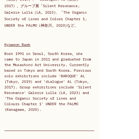
2017）。グループ展「Silent Resonance」
Galerie Lulla（LA, 2023)、「The Organic 
Society of Lines and Colors Chapter 1」
UNDER the PALMO（神奈川, 2020)など。
Hyoweon Baek
Born 1991 in Seoul, South Korea, she 
came to Japan in 2011 and graduated from 
the Musashino Art University. Currently 
based in Tokyo and South Korea. Previous 
solo exhibitions include 'BAROQUE' AL 
(Tokyo, 2019) and 'dialogue' AL (Tokyo, 
2017). Group exhibitions include 'Silent 
Resonance' Galerie Lulla (LA, 2023) and 
'The Organic Society of Lines and 
Colours Chapter 1' UNDER the PALMO 
(Kanagawa, 2020).