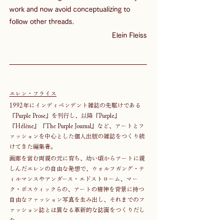
work and now avoid conceptualizing to 
follow other threads.
Elein Fleiss
エレン・フライス
1992年にインディペンデント雑誌の先駆けである
『Purple Prose』を刊行し、以降『Purple』
『Hélène』『The Purple Journal』など、アートとフ
ァッションを中心とした個人出版の雑誌をつくり続
けてきた編集者。
画廊を営む両親の元に育ち、幼い頃からアートに親
しんだエレンの自由な発想で、ウォルフガング・テ
ィルマンスやアンダース・エドストローム、マー
ク・ボスウィックらの、アートの精神を背景に持つ
自由なファッション写真を生み出し、それまでのフ
ァッション誌とは異なる革新的な誌面をつくりだし
た。