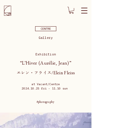
CENTRE
Gallery
Exhibition
“L’Hiver (Aurélie, Jean)”
エレン・フライス/Elein Fleiss
at Vacant/Centre
2024.10.25
fri - 11.10 sun
#photography