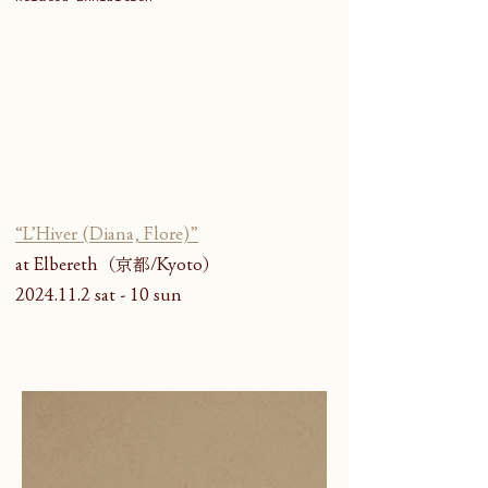
“L’Hiver (Diana, Flore)”
at Elbereth（京都/Kyoto）
2024.11.2 sat - 10 sun