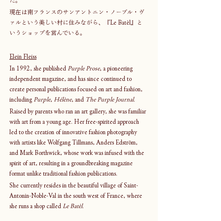
現在は南フランスのサンアントニン・ノーブル・ヴ
ァルという美しい村に住みながら、『Le Batèl』と
いうショップを営んでいる。
Elein Fleiss
In 1992, she published 
Purple Prose
, a pioneering 
independent magazine, and has since continued to 
create personal publications focused on art and fashion, 
including 
Purple
, 
Hélène
, and 
The Purple Journal
.
Raised by parents who ran an art gallery, she was familiar 
with art from a young age. Her free-spirited approach 
led to the creation of innovative fashion photography 
with artists like Wolfgang Tillmans, Anders Edström, 
and Mark Borthwick, whose work was infused with the 
spirit of art, resulting in a groundbreaking magazine 
format unlike traditional fashion publications.
She currently resides in the beautiful village of Saint-
Antonin-Noble-Val in the south west of France, where 
she runs a shop called 
Le Batèl
.