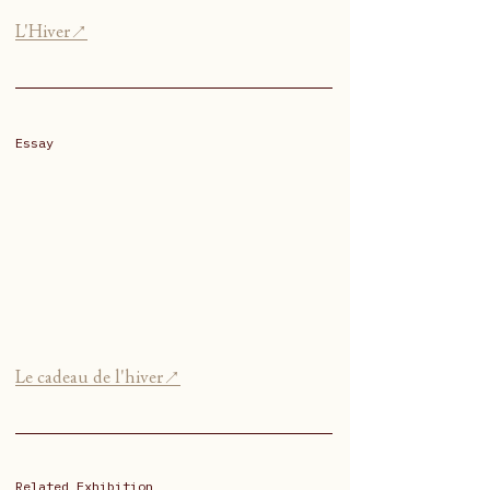
L'Hiver↗
Essay
Le cadeau de l'hiver↗
Related Exhibition