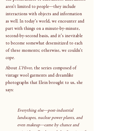
aren’t limited to people—they include 
interactions with objects and information 
as well. In today’s world, we encounter and 
part with things on a minute-by-minute, 
second-by-second basis, and it’s inevitable 
to become somewhat desensitized to each 
of these moments; otherwise, we couldn’t 
cope.
About 
L’Hiver
, the series composed of 
vintage wool garments and dreamlike 
photographs that Elein brought to us, she 
says:
Everything else—post-industrial 
landscapes, nuclear power plants, and 
even makeup—came by chance and 