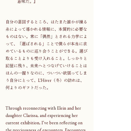
意味だ。』
自分の意図するところ、はたまた誰かが操る
糸によって導かれる情報に、本質的に必要な
ものはない。常に「偶然」とされる力学によ
って、「選ばされる」ことで僕らが本当に求
めているものに巡り会うことができる。選び
取ることよりも受け入れること。しっかりと
記憶に残り、未来へとつなげていけることは
ほんの一握りなのに、ついつい欲張ってしま
う自分にとって、L'Hiver（冬）の訪れは、
何よりのギフトだった。
Through reconnecting with Elein and her 
daughter Clarissa, and experiencing her 
current exhibition, I’ve been reflecting on 
the preciousness of encounters. Encounters 