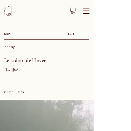
WORKS
Text
Essay
Le cadeau de l'hiver
冬の訪れ
#Elein Fleiss