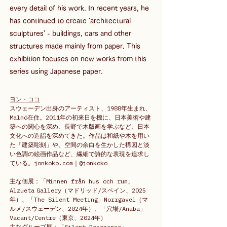
every detail of his work. In recent years, he 
has continued to create 'architectural 
sculptures' - buildings, cars and other 
structures made mainly from paper. This 
exhibition focuses on new works from this 
series using Japanese paper.
ヨン・ココ
スウェーデン出身のアーティスト、1988年生まれ、
Malmö在住。2011年の初来日を機に、日本美術や建
築への関心を深め、長野で木版画を学ぶなど、日本
文化への造詣を深めてきた。作品は和紙や木を用い
た「建築彫刻」や、空間の余白を生かした構図と淡
い色調の絵画作品など、繊細で詩的な表現を追求し
ている。jonkoko.com｜@jonkoko
主な個展：「Minnen från hus och rum」
Alzueta Gallery（マドリッド/スペイン、2025
年）、「The Silent Meeting」Norrgavel（マ
ルメ/スウェーデン、2024年）、「穴場/Anaba」
Vacant/Centre（東京、2024年）
主なグループ展：「Silent Resonance」