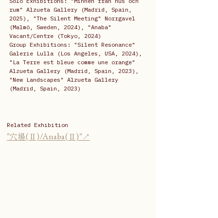
Solo Exhibitions: "Minnen från hus och 
rum" Alzueta Gallery (Madrid, Spain, 
2025), "The Silent Meeting" Norrgavel 
(Malmö, Sweden, 2024), "Anaba" 
Vacant/Centre (Tokyo, 2024)
Group Exhibitions: "Silent Resonance" 
Galerie Lulla (Los Angeles, USA, 2024), 
"La Terre est bleue comme une orange" 
Alzueta Gallery (Madrid, Spain, 2023), 
"New Landscapes" Alzueta Gallery 
(Madrid, Spain, 2023)
Related Exhibition
"穴場(Ⅱ)/Anaba(Ⅱ)"↗