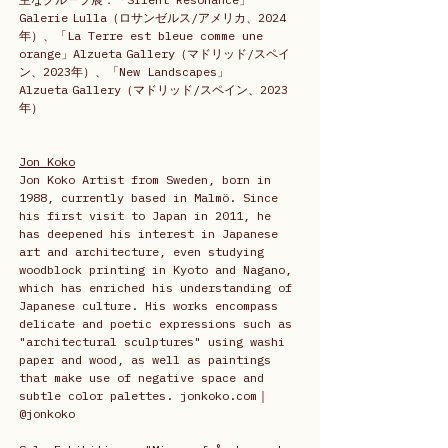
Galerie Lulla（ロサンゼルス/アメリカ、2024
年）、「La Terre est bleue comme une 
orange」Alzueta Gallery（マドリッド/スペイ
ン、2023年）、「New Landscapes」
Alzueta Gallery（マドリッド/スペイン、2023
年）
Jon Koko
Jon Koko Artist from Sweden, born in 
1988, currently based in Malmö. Since 
his first visit to Japan in 2011, he 
has deepened his interest in Japanese 
art and architecture, even studying 
woodblock printing in Kyoto and Nagano, 
which has enriched his understanding of 
Japanese culture. His works encompass 
delicate and poetic expressions such as 
"architectural sculptures" using washi 
paper and wood, as well as paintings 
that make use of negative space and 
subtle color palettes. jonkoko.com｜
@jonkoko