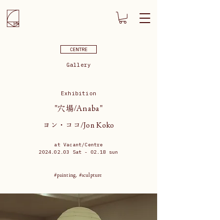
CENTRE
Gallery
Exhibition
"穴場/Anaba"
ヨン・ココ/Jon Koko
at Vacant/Centre
2024.02.03
Sat - 02.18 sun
#painting, #sculpture