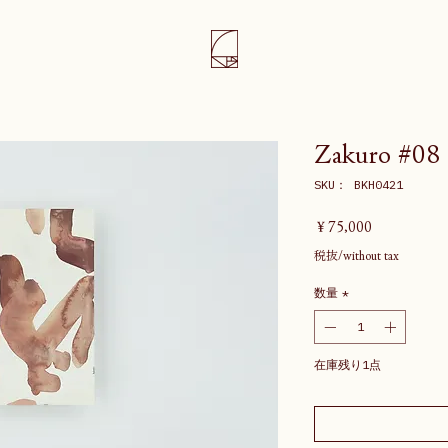
Zakuro #08
SKU： BKH0421
価
￥75,000
格
税抜/without tax
数量
*
在庫残り1点