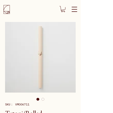
SKU： VMO06711