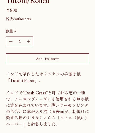
Tutoni/Rolled
価
￥800
格
税抜/without tax
数量
*
Add to cart
インドで制作したオリジナルの手漉き紙
「Tutoni Paper」。
インドで"Doab Grass”と呼ばれる芝の一種
で、アーユルヴェーダにも使用される草が紙
に漉き込まれています。薄いサーモンピンク
の色合いに草が入り混じる表面が、朝焼けに
染まる野のようなことから「ツトニ（夙に）
ペーパー」と命名しました。