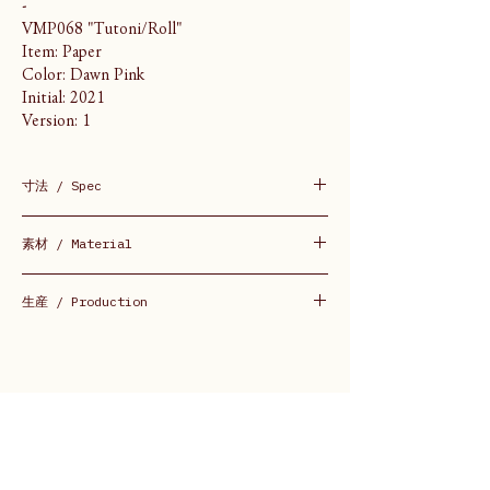
-
VMP068 "Tutoni/Roll"
Item: Paper
Color: Dawn Pink
Initial: 2021
Version: 1
寸法 / Spec
approx 550×750 (mm)
素材 / Material
Handcrafted Paper with Doab Grass
生産 / Production
紙漉き / Paper: インド / India
加工 / Production: インド / India