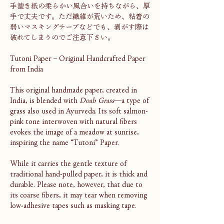
手漉き紙の柔らかい風合いを持ちながら、厚
手で丈夫です。ただ繊維が荒いため、粘着の
弱いマスキングテープなどでも、剥がす際は
破れてしまうのでご注意下さい。
Tutoni Paper – Original Handcrafted Paper
from India
This original handmade paper, created in
India, is blended with
Doab Grass
—a type of
grass also used in Ayurveda. Its soft salmon-
pink tone interwoven with natural fibers
evokes the image of a meadow at sunrise,
inspiring the name “Tutoni” Paper.
While it carries the gentle texture of
traditional hand-pulled paper, it is thick and
durable. Please note, however, that due to
its coarse fibers, it may tear when removing
low-adhesive tapes such as masking tape.