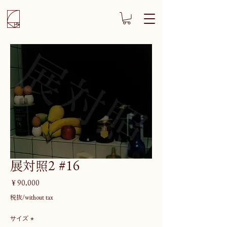
展対照2 #16
価
￥90,000
格
税抜/without tax
サイズ
*