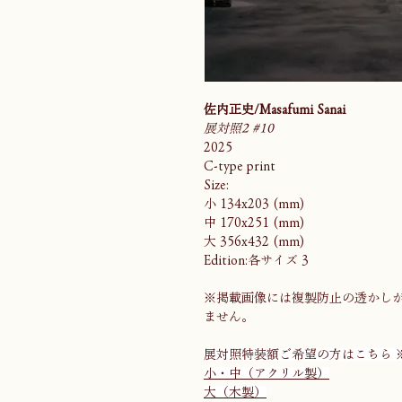
佐内正史/Masafumi Sanai
展対照2 #10
2025
C-type print
Size:
小 134x203 (mm)
中 170x251 (mm)
大 356x432 (mm)
Edition:各サイズ 3
※掲載画像には複製防止の透かし
ません。
展対照特装額ご希望の方はこちら 
小・中（アクリル製）
大（木製）