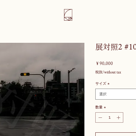
展対照2 #1
価
￥90,000
格
税抜/without tax
サイズ
*
選択
数量
*