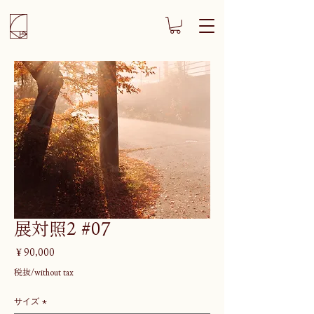
展対照2 #07
価
￥90,000
格
税抜/without tax
サイズ
*