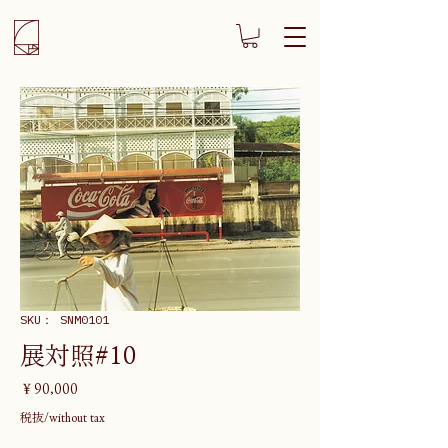
SKU： SNM0101
展対照#10
価
￥90,000
格
税抜/without tax