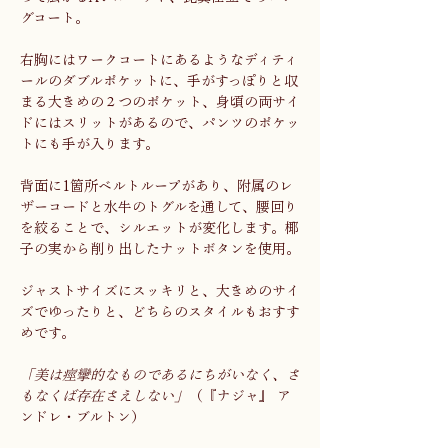
グコート。
右胸にはワークコートにあるようなディティ
ールのダブルポケットに、手がすっぽりと収
まる大きめの２つのポケット、身頃の両サイ
ドにはスリットがあるので、パンツのポケッ
トにも手が入ります。
背面に1箇所ベルトループがあり、附属のレ
ザーコードと水牛のトグルを通して、腰回り
を絞ることで、シルエットが変化します。椰
子の実から削り出したナットボタンを使用。
ジャストサイズにスッキリと、大きめのサイ
ズでゆったりと、どちらのスタイルもおすす
めです。
「美は痙攣的なものであるにちがいなく、さ
もなくば存在さえしない」
（『ナジャ』 ア
ンドレ・ブルトン）