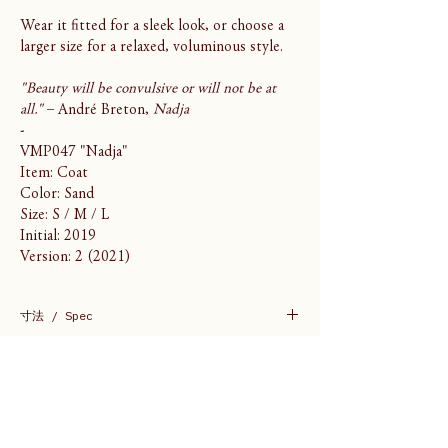
Wear it fitted for a sleek look, or choose a
larger size for a relaxed, voluminous style.
"Beauty will be convulsive or will not be at
all."
– André Breton,
Nadja
-
VMP047 "Nadja"
Item: Coat
Color: Sand
Size: S / M / L
Initial: 2019
Version: 2 (2021)
寸法 / Spec
（Model 168cm / Size M）
素材 / Material
S
Body: Organic Supima Cotton 100%
肩幅 / Shoulder width 45
生産 / Production
Button: Nut
身幅 / Body width 50
Belt: Cow Leather, Buffalo Horn