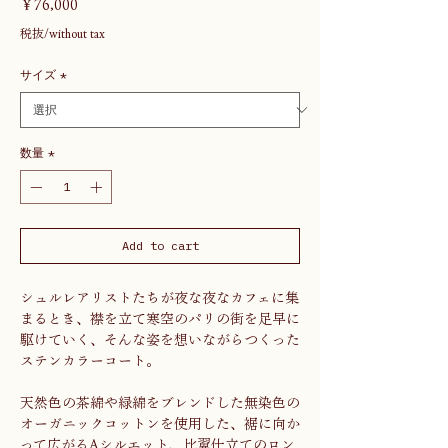
価
￥76,000
格
税抜/without tax
サイズ
*
数量
*
Add to cart
シュルレアリストたちが夜な夜なカフェに集
まるとき、襟を立て寒空のパリの街を足早に
駆けていく、そんな姿を想いながらつくった
ステンカラーコート。
天然色の茶綿や緑綿をブレンドした無染色の
オーガニックコットンを使用した、裾に向か
って広がるAシルエット、比翼仕立てのロン