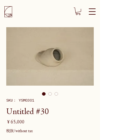
SKU： YSM0301
Untitled #30
価
￥65,000
格
税抜/without tax