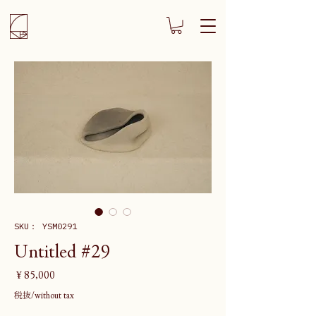
SKU： YSM0291
Untitled #29
価
￥85,000
格
税抜/without tax