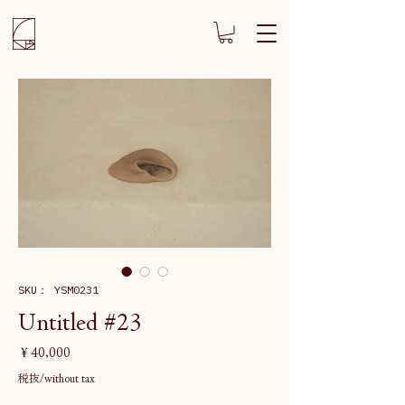
SKU： YSM0231
Untitled #23
価
￥40,000
格
税抜/without tax