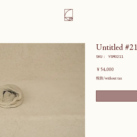
Untitled #2
SKU： YSM0211
価
￥54,000
格
税抜/without tax