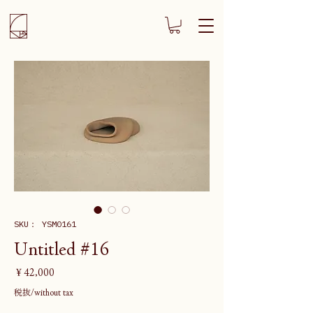
SKU： YSM0161
Untitled #16
価
￥42,000
格
税抜/without tax