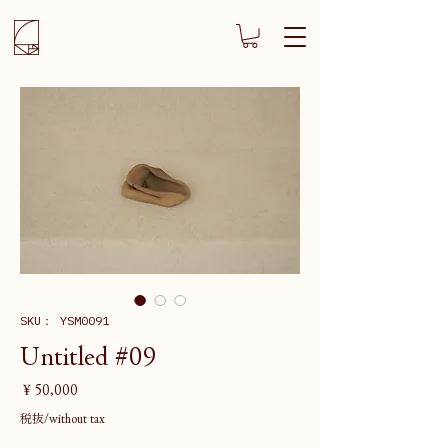
SKU： YSM0091
Untitled #09
価
￥50,000
格
税抜/without tax