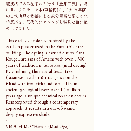
統技法である泥染めを行う『金井工芸』。島
に自生するテーチ木(車輪梅)と、150万年前
の古代地層の影響による鉄分豊富な泥との化
学反応を、現代的にアレンジし特別な色に染
め上げました。
This exclusive color is inspired by the
earthen plaster used in the Vacant/Centre
building. The dyeing is carried out by Kanai
Kougei, artisans of Amami with over 1,300
years of tradition in
dorozome
(mud dyeing).
By combining the natural
teechi
tree
(Japanese hawthorn) that grows on the
island with iron-rich mud formed from
ancient geological layers over 1.5 million
years ago, a unique chemical reaction occurs.
Reinterpreted through a contemporary
approach, it results in a one-of-a-kind,
deeply expressive shade.
-
VMP054-MD "Harum (Mud Dye)"