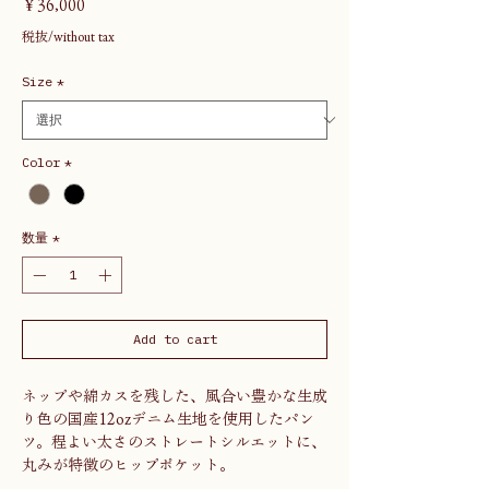
価
￥36,000
格
税抜/without tax
Size
*
Color
*
数量
*
Add to cart
ネップや綿カスを残した、風合い豊かな生成
り色の国産12ozデニム生地を使用したパン
ツ。程よい太さのストレートシルエットに、
丸みが特徴のヒップポケット。