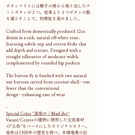
ボタンフライには椰子の実から削り出したナ
ットボタンが２つ。従来より１つボタンの数
を減らすことで、利便性を高めました。
Crafted from domestically produced 12oz
denim in a rich, natural off-white tone,
featuring subtle nep and cotton flecks that
add depth and texture. Designed with a
straight silhouette of moderate width,
complemented by rounded hip pockets.
The button fly is finished with two natural
nut buttons carved from coconut shell―one
fewer than the conventional
design―enhancing ease of wear.
-
Special Color "泥染め / Mud dye"
Vacant/Centreの建物に使用した左官素材
の”土色"をベースにしたオリジナルカラー。
染色は1300年の歴史を持つ、本場奄美の伝