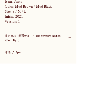
Item. Pants
Color. Mud Brown / Mud Black
Size: S / M / L
Initial: 2021
Version: 1
注意事項（泥染め） / Important Notes
(Mud Dye)
・この商品は、天然染料を使用し縫製後に、
寸法 / Spec
一点ずつ手仕事で染めているので、それぞれ
色やサイズなどが異なります。またシミが付
（Model 168cm / Size M）
着している場合もあります。その独特な風合
素材 / Material
いや経年変化をお楽しみください。
S
Body: Cotton 100%
ウエスト / Waist 73
生産 / Production
・光に長時間照射すると色焼けする場合があ
Button: Nut
股上 / Rise 26
りますので、光の当たらない場所での保管を
股下 / Inseam 72.5
生地 / Textile: 岡山 / Okayama
お勧めいたします。
裾幅 / Hem-width 19
縫製 / Sewing: 岡山 / Okayama
わたり幅 / Thigh 28.5
染色 / Dyeing: 奄美 / Amami
・水気を含む状態や摩擦による色落ち、色移
ヒップ / Hip 88
りする場合があります。お洗濯時は中性洗剤