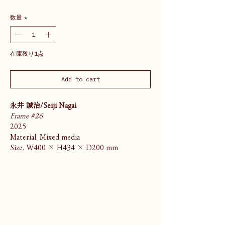
数量
*
在庫残り1点
Add to cart
永井 誠治/Seiji Nagai
Frame #26
2025
Material. Mixed media
Size. W400 × H434 × D200 mm