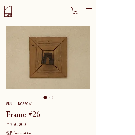
SKU： NGS0261
Frame #26
価
￥230,000
格
税抜/without tax