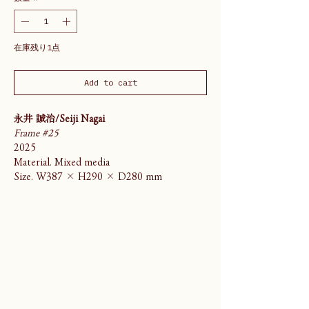
在庫残り1点
Add to cart
永井 誠治/Seiji Nagai
Frame #25
2025
Material. Mixed media
Size. W387 × H290 × D280 mm