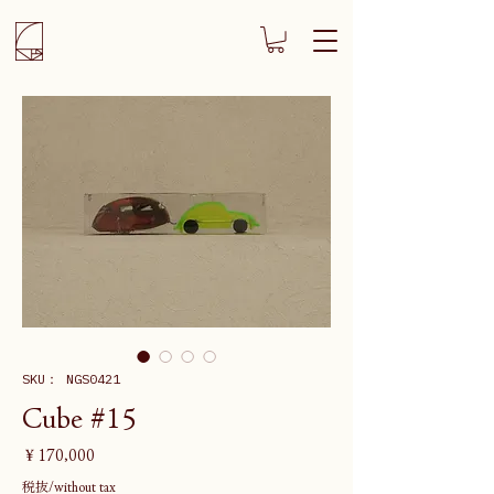
SKU： NGS0421
Cube #15
価
￥170,000
格
税抜/without tax