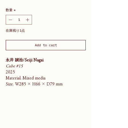
数量
*
在庫残り1点
Add to cart
永井 誠治/Seiji Nagai
Cube #15
2025
Material. Mixed media
Size. W285 × H66 × D79 mm