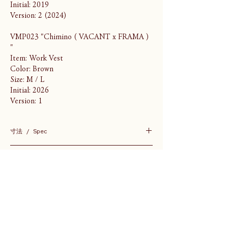
Initial: 2019
Version: 2 (2024)
VMP023 "Chimino ( VACANT x FRAMA )
"
Item: Work Vest
Color: Brown
Size: M / L
Initial: 2026
Version: 1
寸法 / Spec
（Model 168cm / Size M）
素材 / Material
M
Body: Cotton 100%
肩幅 / Shoulder width 35
生産 / Production
Cord: Rayon / Linen
身幅 / Body width 52
着丈 / Body length 53.5
生地 / Textile: 静岡 / Shizuoka
縫製 / Sewing: 日本 / Japan
L