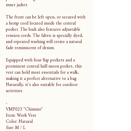
inner jacket.
The front can be left open, or secured with
a hemp cord located inside the central
pocket. The back also features adjustable
tension cords. The fabric is specially dyed,
and repeated washing will create a natural
fade reminiscent of denim.
Equipped with four flap pockets and a
prominent central half-moon pocket, this
vest can hold most essentials for a walk,
making it a perfect alternative to a bag.
Naturally, it’s also suitable for outdoor
activities.
-
VMP023 "Chimino"
Item: Work Vest
Color: Natural
Size: M / L