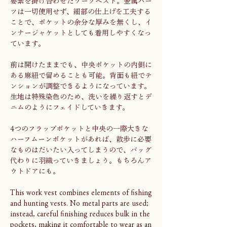
要素を掛け合わせたワークベスト。金属パー
ツは一切使用せず、細部の仕上げを工夫する
ことで、ポケットの余分な厚みを無くし、イ
ンナージャケットとしても着用しやすくなっ
ています。
前は開けたままでも、中央ポケットの内側に
ある麻紐で留めることも可能。背面も紐でテ
ンションが調整できるようになっています。
生地は特殊染色のため、洗いを繰り返すとデ
ニムのようにフェイドしていきます。
4つのフラップポケットと中央の一際大きな
ハーフムーンポケットがあれば、散歩に必要
なものはだいたい入ってしまうので、バッグ
代わりに羽織っていきましょう。もちろんア
ウトドアにも。
This work vest combines elements of fishing
and hunting vests. No metal parts are used;
instead, careful finishing reduces bulk in the
pockets, making it comfortable to wear as an