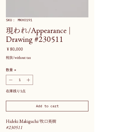
SKU： MKH0191
現われ/Appearance |
Drawing #230511
価
￥80,000
格
税抜/without tax
数量
*
在庫残り1点
Add to cart
Hideki Makiguchi/牧口英樹
#230511