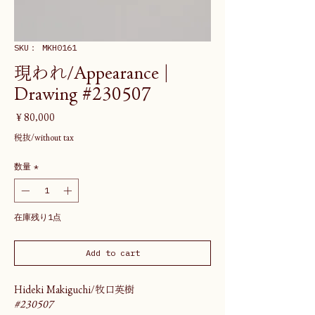
SKU： MKH0161
現われ/Appearance |
Drawing #230507
価
￥80,000
格
税抜/without tax
数量
*
在庫残り1点
Add to cart
Hideki Makiguchi/牧口英樹
#230507