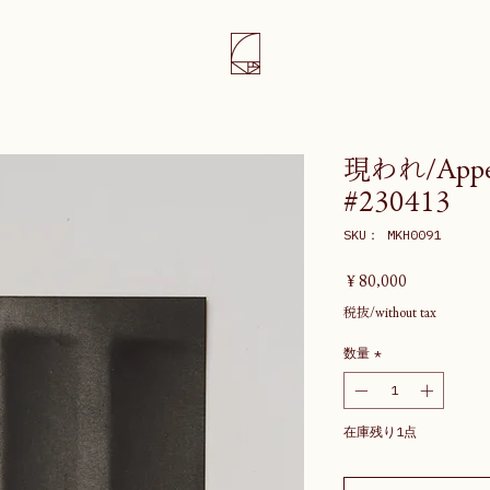
現われ/Appear
#230413
SKU： MKH0091
価
￥80,000
格
税抜/without tax
数量
*
在庫残り1点