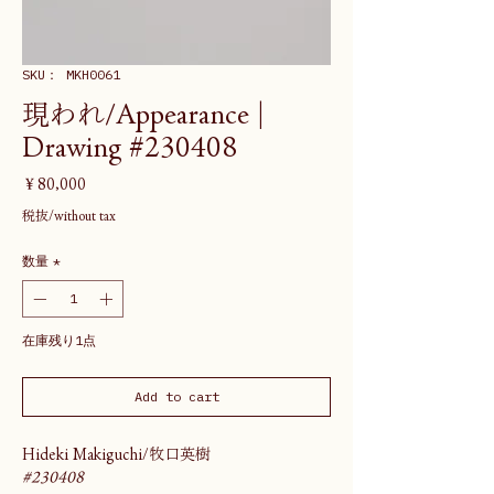
SKU： MKH0061
現われ/Appearance |
Drawing #230408
価
￥80,000
格
税抜/without tax
数量
*
在庫残り1点
Add to cart
Hideki Makiguchi/牧口英樹
#230408