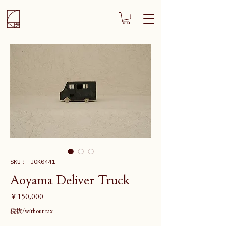
SKU： JOK0441
Aoyama Deliver Truck
価
￥150,000
格
税抜/without tax