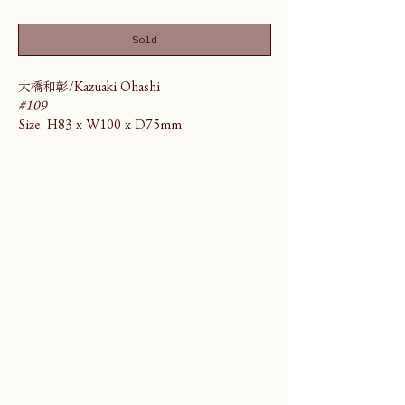
Sold
大橋和彰/Kazuaki Ohashi
#109
Size: H83 x W100 x D75mm