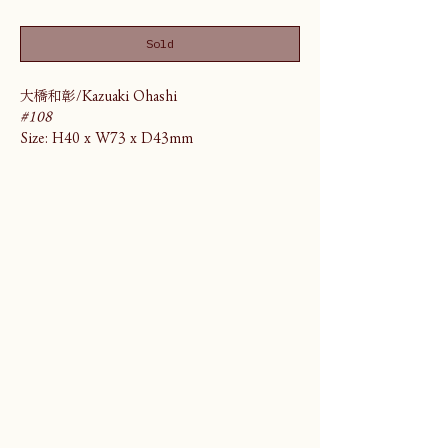
Sold
大橋和彰/Kazuaki Ohashi
#108
Size: H40 x W73 x D43mm