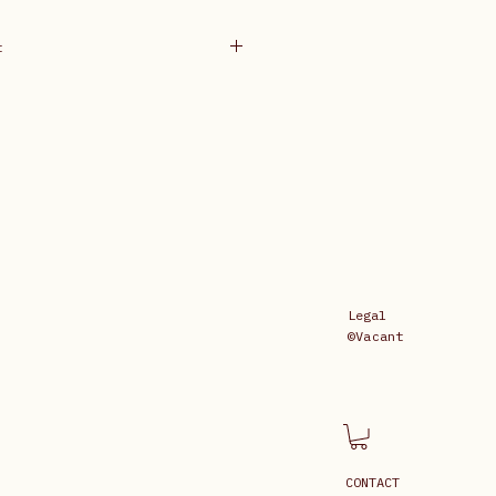
t
いたします。
 informed after purchase.
Legal
©Vacant
CONTACT