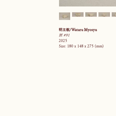
明主航/Wataru Myosyu
匣 #91
2025
Size: 180 x 148 x 275 (mm)