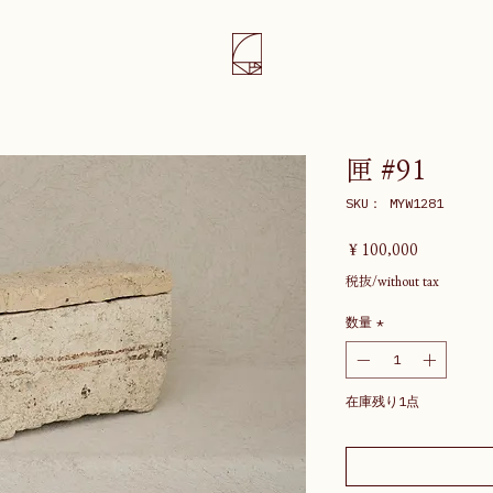
匣 #91
SKU： MYW1281
価
￥100,000
格
税抜/without tax
数量
*
在庫残り1点