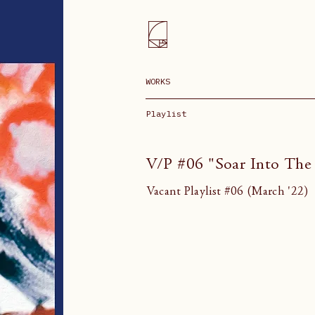
WORKS
Playlist
V/P #06 "Soar Into The
Vacant Playlist #06 (March '22)