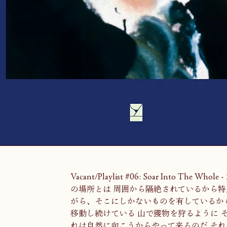
Vacant/Playlist #06: Soar Into Th
の場所とは 周囲から隔絶されているから特
がら、そこにしかないものを有しているから
移動し続けている 山で獲物を狩るように 
れは自然に向こうからやって来るのだ それ