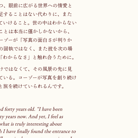
つ、眼前に広がる世界への情愛と
足することはない代わりに、また
ていけること。世の中はわからない
ことは本当に僅かしかないから、
ーゾーが「写真の面白さが判りか
の固執ではなく、また彼を次の場
「わからなさ」と触れ合うために。
けではなくて、その風景の先に見
ている。コーゾーが写真を創り続け
と旅を続けていられるんです。
 forty years old. “I have been 
y years now. And yet, I feel as 
hat is truly interesting about 
 I have finally found the entrance to 