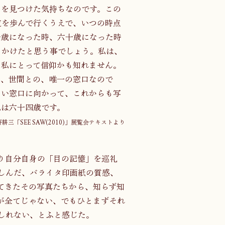
口を見つけた気持ちなのです。この
道を歩んで行くうえで、いつの時点
十歳になった時、六十歳になった時
りかけたと思う事でしょう。私は、
、私にとって信仰かも知れません。
て、世間との、唯一の窓口なので
ない窓口に向かって、これからも写
私は六十四歳です。
耕三「SEE SAW(2010)」展覧会テキストより
はり自分自身の「目の記憶」を巡礼
しんだ、バライタ印画紙の質感、
てきたその写真たちから、知らず知
が全てじゃない、でもひとまずそれ
しれない、とふと感じた。