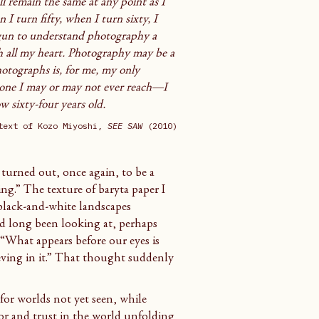
l remain the same at any point as I 
 turn fifty, when I turn sixty, I 
 begun to understand photography a 
th all my heart. Photography may be a 
otographs is, for me, my only 
ne I may or may not ever reach—I 
w sixty-four years old.
text of Kozo Miyoshi, 
SEE SAW
 (2010)
 turned out, once again, to be a 
.” The texture of baryta paper I 
black-and-white landscapes 
d long been looking at, perhaps 
 “What appears before our eyes is 
eving in it.” That thought suddenly 
for worlds not yet seen, while 
for and trust in the world unfolding 