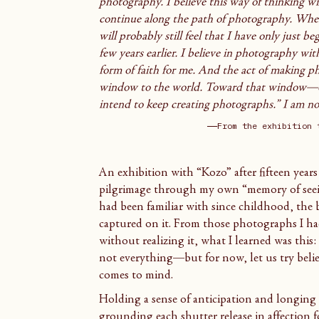
photography. I believe this way of thinking wil
continue along the path of photography. When I
will probably still feel that I have only just
few years earlier. I believe in photography wi
form of faith for me. And the act of making ph
window to the world. Toward that window—o
intend to keep creating photographs.” I am no
――From the exhibition 
An exhibition with “Kozo” after fifteen years
pilgrimage through my own “memory of seeing
had been familiar with since childhood, the 
captured on it. From those photographs I ha
without realizing it, what I learned was this:
not everything—but for now, let us try beli
comes to mind.
Holding a sense of anticipation and longing 
grounding each shutter release in affection 