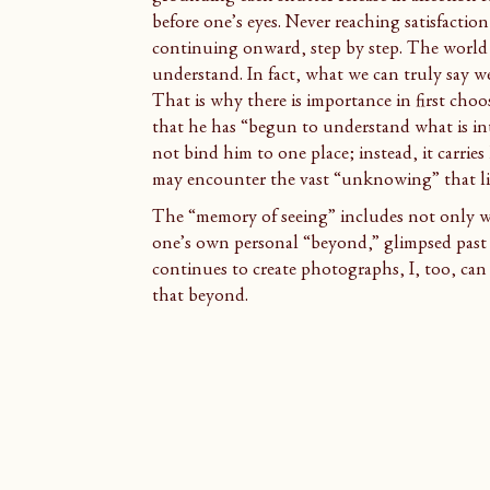
before one’s eyes. Never reaching satisfaction
continuing onward, step by step. The world i
understand. In fact, what we can truly say we
That is why there is importance in first choos
that he has “begun to understand what is i
not bind him to one place; instead, it carrie
may encounter the vast “unknowing” that li
The “memory of seeing” includes not only wh
one’s own personal “beyond,” glimpsed past t
continues to create photographs, I, too, c
that beyond.