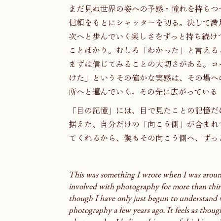
まだ見ぬ世界の姿への予感・憧れを持ちつ
信頼をもとにシャッターを切る。決して満
次へと歩んでいく楽しさをずっと持ち続け
ことばかり。むしろ「わかった」と言える
まずは信じてみることの大切さがある。コ
けた」というその確かな実感は、その場へ
所へと運んでいく。その先に広がっている
「目の記憶」には、目で見たことの記憶だ
据えた、自分だけの「向こう側」が含まれ
てくれるから、僕もその向こう側へ、ずっ
This was something I wrote when I was around
involved with photography for more than thirt
though I have only just begun to understand w
photography a few years ago. It feels as though