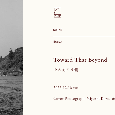
WORKS
Essay
Toward That Beyond
その向こう側
2025.12.16 tue
Cover Photograph: Miyoshi Kozo,
E