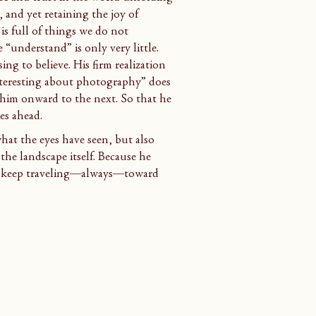
, and yet retaining the joy of 
s full of things we do not 
 “understand” is only very little. 
ing to believe. His firm realization 
nteresting about photography” does 
s him onward to the next. So that he 
es ahead.
at the eyes have seen, but also 
he landscape itself. Because he 
an keep traveling—always—toward 