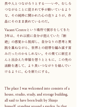
然や人とつながろうとする──いや、むしろ
つながることに促されて手が動いているよう
な、その純粋に開かれた心の在りようが、作
品にそのまま表れているのだ。
Vacant/Centreという場所で展示をしてきた
3年は、それ以前に自分が抱えていた「断
絶」の感覚から脱却し、自分なりの思考と実
践を重ねながら、世界との紐帯を編み直す営
みだったのかもしれない。その果てに新庄さ
んと出会えた幸福を想うとともに、この先の
活動を通して、より良いつながりを結んでい
けるように、心を新たにする。
The place I was welcomed into consists of a 
house, studio, study, and storage building, 
all said to have been built by Shinjo 
himself, standing around a garden. In that 