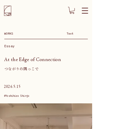
WORKS
Text
Essay
At the Edge of Connection
つながりの隅っこで
2026.5.15
#Yoshihiro Shinjo