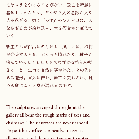
はヤスリをかけることがない。表面を綺麗に
磨き上げることは、どうやら人の意識が入り
込み過ぎる。振り下ろす斧のひと太刀に、人
ならざる力が紛れ込み、木を何者かに変えて
いく。
新庄さんが作品に名付ける「風」とは、植物
が発芽するとき、ぷくっと膨れたり、種子が
飛んでいったりしたときのわずかな空気の動
きのこと。生命の自然に導かれた、その先に
ある造形。言外に佇む、素直な美しさに、眺
める度にふぅと息が漏れるのです。
The sculptures arranged throughout the 
gallery all bear the rough marks of axes and 
chainsaws. Their surfaces are never sanded. 
To polish a surface too neatly, it seems, 
allows too much human intention to enter. 