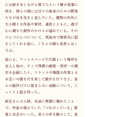
には接ぎ木しながら育てたという椿が見事に
咲き、傍らの畑には日々の食卓のための野菜
たちが生き生きと並んでいた。建物の内外に
大小様々な作品や素材、道具とともに、遊び
心に満ちた創作のかけらが溢れている。その
ひとつひとつについて、筑後弁で無邪気に話
をしてくれる姿に、こちらの顔も自然とほこ
ろぶ。
他にも、アートスペース千代福という場所を
友人と始め、そこで同郷の画家・坂宗一の展
示を企画したり、フランスや韓国の作家とも
お互いの国を行き来して展示を行うなど、自
らの創作だけに留まらない活動について、じ
っくりと話を伺った。
新庄さんの人柄、生活に実際に触れたこと
で、作品が湛えていた「つながっている」感
覚に合点がいった。自らの手を動かして、自